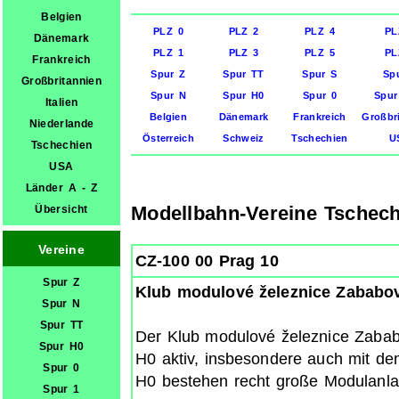
Belgien
PLZ 0
PLZ 2
PLZ 4
PL
Dänemark
PLZ 1
PLZ 3
PLZ 5
PL
Frankreich
Spur Z
Spur TT
Spur S
Sp
Großbritannien
Spur N
Spur H0
Spur 0
Spur
Italien
Belgien
Dänemark
Frankreich
Großbr
Niederlande
Österreich
Schweiz
Tschechien
U
Tschechien
USA
Länder A - Z
Modellbahn-Vereine Tschech
Übersicht
Vereine
CZ-100 00 Prag 10
Spur Z
Klub modulové železnice Zababo
Spur N
Spur TT
Der Klub modulové železnice Zabab
Spur H0
H0 aktiv, insbesondere auch mit d
Spur 0
H0 bestehen recht große Modulanla
Spur 1