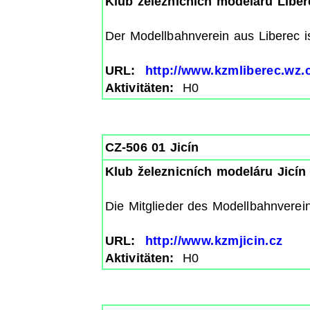
Klub železnicních modeláru Liber
Der Modellbahnverein aus Liberec is
URL:
http://www.kzmliberec.wz.
Aktivitäten:
H0
CZ-506 01 Jicín
Klub železnicních modeláru Jicín
Die Mitglieder des Modellbahnverei
URL:
http://www.kzmjicin.cz
Aktivitäten:
H0