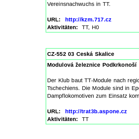
Vereinsnachwuchs in TT.
URL:
http://kzm.717.cz
Aktivitäten:
TT, H0
CZ-552 03 Ceská Skalice
Modulová železnice Podkrkonoší
Der Klub baut TT-Module nach regi
Tschechiens. Die Module sind in Epo
Dampflokomotiven zum Einsatz ko
URL:
http://trat3b.aspone.cz
Aktivitäten:
TT