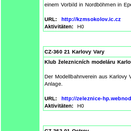
einem Vorbild in Nordböhmen in Epoc
URL:
http://kzmsokolov.ic.cz
Aktivitäten:
H0
CZ-360 21 Karlovy Vary
Klub železnicních modeláru Karlo
Der Modellbahnverein aus Karlovy V
Anlage.
URL:
http://zeleznice-hp.webnod
Aktivitäten:
H0
CZ-363 01 Ostrov