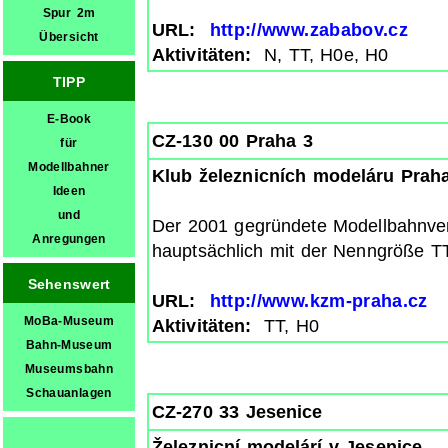
Spur 2m
URL:
http://www.zababov.cz
Übersicht
Aktivitäten:
N, TT, H0e, H0
TIPP
E-Book
CZ-130 00 Praha 3
für
Modellbahner
Klub železnicních modeláru Prah
Ideen
und
Der 2001 gegründete Modellbahnvere
Anregungen
hauptsächlich mit der Nenngröße TT
Sehenswert
URL:
http://www.kzm-praha.cz
MoBa-Museum
Aktivitäten:
TT, H0
Bahn-Museum
Museumsbahn
Schauanlagen
CZ-270 33 Jesenice
Železnicní modelárí v Jesenice