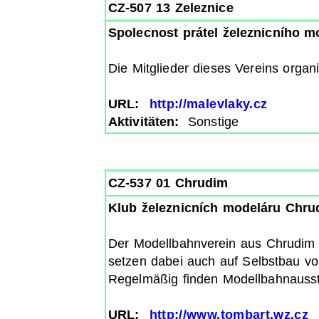
CZ-507 13 Zeleznice
Spolecnost prátel železnicního mo
Die Mitglieder dieses Vereins organ
URL:
http://malevlaky.cz
Aktivitäten:
Sonstige
CZ-537 01 Chrudim
Klub železnicních modeláru Chru
Der Modellbahnverein aus Chrudim is
setzen dabei auch auf Selbstbau v
Regelmäßig finden Modellbahnausste
URL:
http://www.tombart.wz.cz